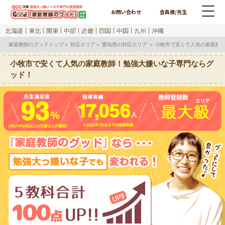
お問い合わせ
会員様/先生
北海道
東北
関東
中部
近畿
四国
中国
九州
沖縄
家庭教師のグッドトップ
対応エリア
愛知県の対応エリア
小牧市で安くて人気の家庭教
小牧市で安くて人気の家庭教師！勉強大嫌いな子専門ならグ
ッド！