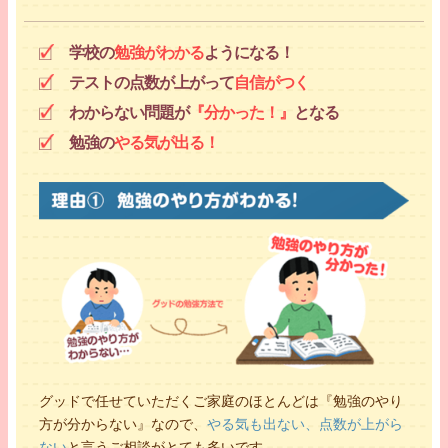
学校の
勉強がわかる
ようになる！
テストの点数が上がって
自信がつく
わからない問題が
『分かった！』
となる
勉強の
やる気が出る！
グッドで任せていただくご家庭のほとんどは『勉強のやり
方が分からない』なので、
やる気も出ない、点数が上がら
ない
と言うご相談がとても多いです。