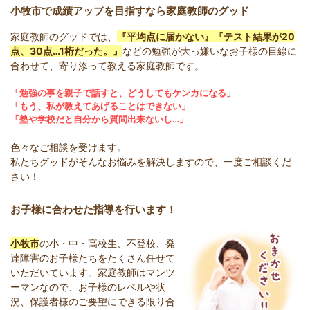
小牧市で成績アップを目指すなら家庭教師のグッド
家庭教師のグッドでは、
『平均点に届かない』『テスト結果が20
点、30点…1桁だった。』
などの勉強が大っ嫌いなお子様の目線に
合わせて、寄り添って教える家庭教師です。
「勉強の事を親子で話すと、どうしてもケンカになる」
「もう、私が教えてあげることはできない」
「塾や学校だと自分から質問出来ないし…」
色々なご相談を受けます。
私たちグッドがそんなお悩みを解決しますので、一度ご相談くだ
さい！
お子様に合わせた指導を行います！
小牧市
の小・中・高校生、不登校、発
達障害のお子様たちをたくさん任せて
いただいています。家庭教師はマンツ
ーマンなので、お子様のレベルや状
況、保護者様のご要望にできる限り合