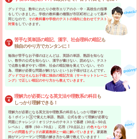
グッドでは、数年にわたり小牧市エリアの小・中・高校生の指導
をしていきました。学校の教科書の種類が市区町村によって基本
同じなので、
その教科書や学校のテストの傾向に合わせてテスト
対策
をしていきます。
苦手な英単語の暗記、漢字、社会理科の暗記
も
独自のやり方でカンタンに！
勉強が苦手なお子様のほとんどは、英語の単語、熟語を知らな
い、数学の公式を知らない、漢字が書けない、読めない、テスト
で点数を稼ぎやすい理科、社会の暗記物を覚えていない。その
為、理解が必要な問題が解けないというお子様がほとんどです。
グッドではそんなお子様に独自の暗記方法（サーキットトレーニ
ング）で正しい暗記のやり方から教えていきます。
理解力が必要になる英文法や理数系の科目
も
しっかり理解できる！
理解力が必要になる英文法や理数系の科目もしっかり理解でき
る！ポイント③で覚えた単語、熟語、公式を使って理解が必要な
問題にチャレンジ！オリジナルのテキストで基礎（30点～50点
レベル）、標準（50～70点）、応用（70点以上）の
色々なパタ
ーンの問題をグッドの家庭教師と一緒に解いていきます。
家庭教
師がマンツーマンで問題の解き方から隣で教えていきます！