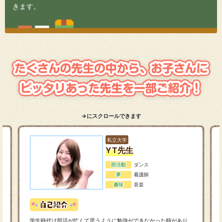
きます。
→にスクロールできます
私立大学
YT先生
部活動
ダンス
夢
看護師
趣味
音楽
学生時代は部活が忙くて思うように勉強ができなかった時があり