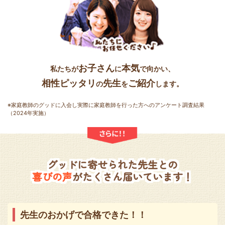
お子さん
本気
私たちが
に
で向かい、
相性ピッタリ
先生
ご紹介
の
を
します。
※家庭教師のグッドに入会し実際に家庭教師を行った方へのアンケート調査結果
（2024年実施）
グッドに寄せられた先生との
喜びの声
がたくさん届いています！
先生のおかげで合格できた！！