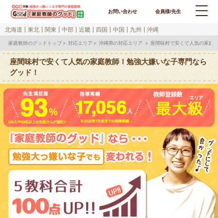
お問い合わせ
会員様/先生
北海道
東北
関東
中部
近畿
四国
中国
九州
沖縄
家庭教師のグッドトップ
対応エリア
沖縄県の対応エリア
座間味村で安くて人気の家庭
座間味村で安くて人気の家庭教師！勉強大嫌いな子専門なら
グッド！