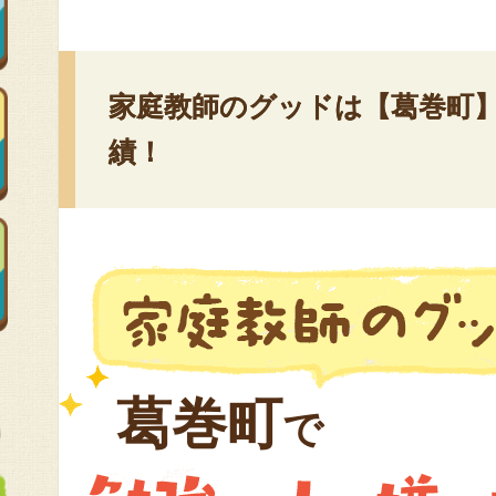
家庭教師のグッドは【葛巻町】
績！
葛巻町
で