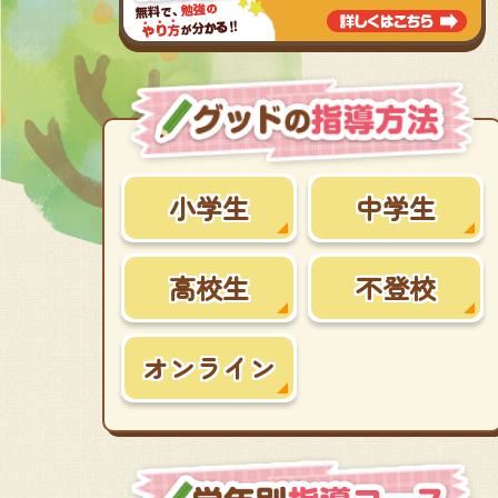
小学生
中学生
高校生
不登校
オンライン