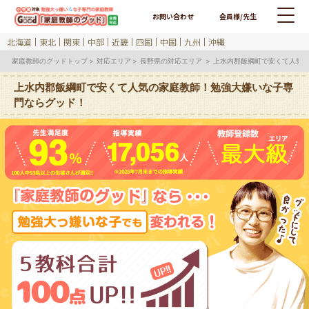
お問い合わせ
会員様/先生
北海道
東北
関東
中部
近畿
四国
中国
九州
沖縄
家庭教師のグッドトップ
対応エリア
長野県の対応エリア
上水内郡飯綱町で安くて人気
上水内郡飯綱町で安くて人気の家庭教師！勉強大嫌いな子専
門ならグッド！