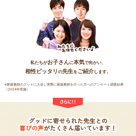
お子さん
本気
私たちが
に
で向かい、
相性ピッタリ
先生
ご紹介
の
を
します。
※家庭教師のグッドに入会し実際に家庭教師を行った方へのアンケート調査結果
（2024年実施）
グッドに寄せられた先生との
喜びの声
がたくさん届いています！