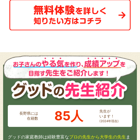
85人
先生が
長野県には
います！
在籍数
(2024年現在)
グッドの家庭教師は経験豊富な
プロの先生から大学生の先生
ま