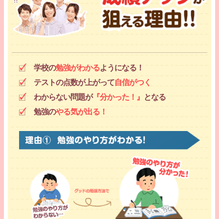
学校の
勉強がわかる
ようになる！
テストの点数が上がって
自信がつく
わからない問題が
『分かった！』
となる
勉強の
やる気が出る！