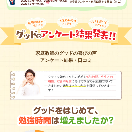
家庭教師のグッドの喜びの声
アンケート結果・口コミ
グッドを始めてからの感想を
勉強時間、先生との
相性、総合満足度
に分けて本音で卒業生に聞いて
みました。
来年はさらに向上
を目指していきま
す！