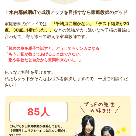
上水内郡飯綱町で成績アップを目指すなら家庭教師のグッド
家庭教師のグッドでは、
『平均点に届かない』『テスト結果が20
点、30点…1桁だった。』
などの勉強が大っ嫌いなお子様の目線に
合わせて、寄り添って教える家庭教師です。
「勉強の事を親子で話すと、どうしてもケンカになる」
「もう、私が教えてあげることはできない」
「塾や学校だと自分から質問出来ないし…」
色々なご相談を受けます。
私たちグッドがそんなお悩みを解決しますので、一度ご相談くだ
さい！
85人
ご紹介できる家庭教師が在籍しており、
【長野県】エリアを中心に先生をご紹介し
ています。