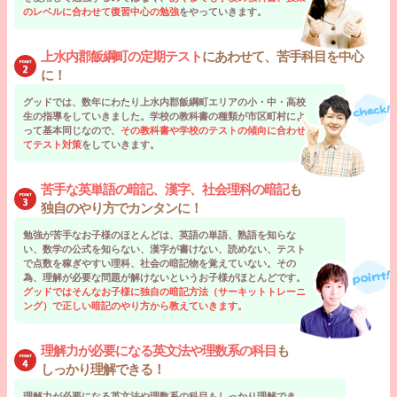
のレベルに合わせて復習中心の勉強
をやっていきます。
上水内郡飯綱町の定期テスト
にあわせて、苦手科目を中心
に！
グッドでは、数年にわたり上水内郡飯綱町エリアの小・中・高校
生の指導をしていきました。学校の教科書の種類が市区町村によ
って基本同じなので、
その教科書や学校のテストの傾向に合わせ
てテスト対策
をしていきます。
苦手な英単語の暗記、漢字、社会理科の暗記
も
独自のやり方でカンタンに！
勉強が苦手なお子様のほとんどは、英語の単語、熟語を知らな
い、数学の公式を知らない、漢字が書けない、読めない、テスト
で点数を稼ぎやすい理科、社会の暗記物を覚えていない。その
為、理解が必要な問題が解けないというお子様がほとんどです。
グッドではそんなお子様に独自の暗記方法（サーキットトレーニ
ング）で正しい暗記のやり方から教えていきます。
理解力が必要になる英文法や理数系の科目
も
しっかり理解できる！
理解力が必要になる英文法や理数系の科目もしっかり理解でき