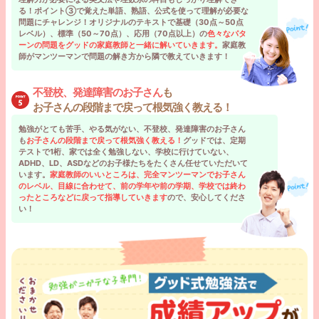
る！ポイント③で覚えた単語、熟語、公式を使って理解が必要な
問題にチャレンジ！オリジナルのテキストで基礎（30点～50点
レベル）、標準（50～70点）、応用（70点以上）の
色々なパタ
ーンの問題をグッドの家庭教師と一緒に解いていきます。
家庭教
師がマンツーマンで問題の解き方から隣で教えていきます！
不登校、発達障害のお子さん
も
お子さんの段階まで戻って根気強く教える！
勉強がとても苦手、やる気がない、不登校、発達障害のお子さん
も
お子さんの段階まで戻って根気強く教える！
グッドでは、定期
テストで1桁、家では全く勉強しない、学校に行けていない、
ADHD、LD、ASDなどのお子様たちをたくさん任せていただいて
います。
家庭教師のいいところは、完全マンツーマンでお子さん
のレベル、目線に合わせて、前の学年や前の学期、学校では終わ
ったところなどに戻って指導していきます
ので、安心してくださ
い！