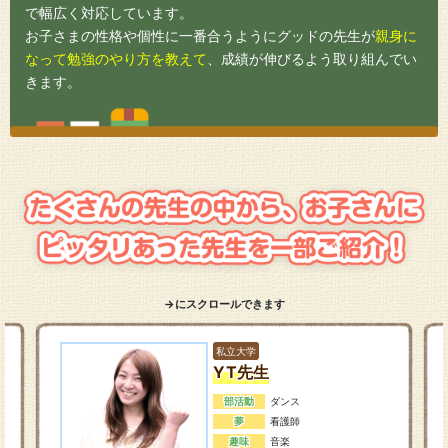
で幅広く対応しています。
お子さまの性格や個性に一番合うようにグッドの先生が
親身に
なって勉強のやり方を教えて
、成績が伸びるよう取り組んでい
きます。
→にスクロールできます
私立大学
YT先生
部活動
ダンス
夢
看護師
趣味
音楽