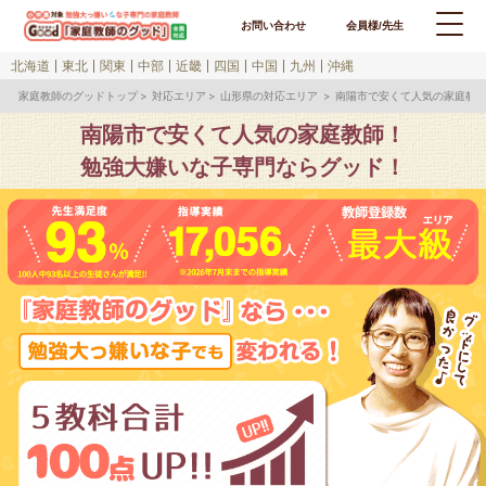
お問い合わせ
会員様/先生
北海道
東北
関東
中部
近畿
四国
中国
九州
沖縄
家庭教師のグッドトップ
対応エリア
山形県の対応エリア
南陽市で安くて人気の家庭教
南陽市で安くて人気の家庭教師！
勉強大嫌いな子専門ならグッド！