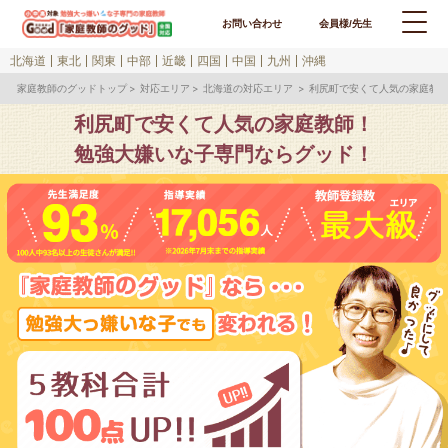
お問い合わせ
会員様/先生
北海道
東北
関東
中部
近畿
四国
中国
九州
沖縄
家庭教師のグッドトップ
対応エリア
北海道の対応エリア
利尻町で安くて人気の家庭教
利尻町で安くて人気の家庭教師！
勉強大嫌いな子専門ならグッド！