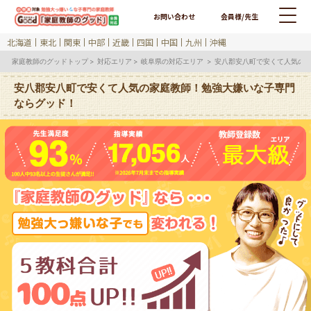
お問い合わせ
会員様/先生
北海道
東北
関東
中部
近畿
四国
中国
九州
沖縄
家庭教師のグッドトップ
対応エリア
岐阜県の対応エリア
安八郡安八町で安くて人気の
安八郡安八町で安くて人気の家庭教師！勉強大嫌いな子専門
ならグッド！