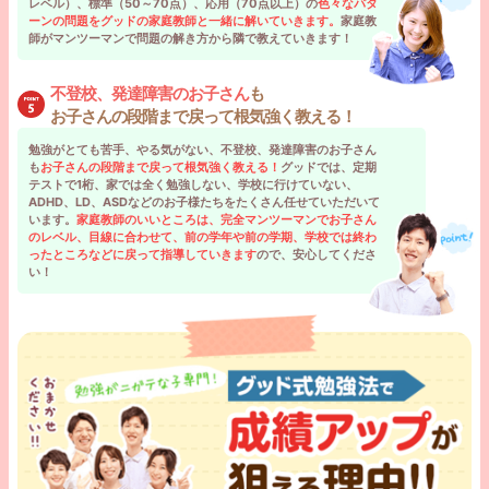
レベル）、標準（50～70点）、応用（70点以上）の
色々なパタ
ーンの問題をグッドの家庭教師と一緒に解いていきます。
家庭教
師がマンツーマンで問題の解き方から隣で教えていきます！
不登校、発達障害のお子さん
も
お子さんの段階まで戻って根気強く教える！
勉強がとても苦手、やる気がない、不登校、発達障害のお子さん
も
お子さんの段階まで戻って根気強く教える！
グッドでは、定期
テストで1桁、家では全く勉強しない、学校に行けていない、
ADHD、LD、ASDなどのお子様たちをたくさん任せていただいて
います。
家庭教師のいいところは、完全マンツーマンでお子さん
のレベル、目線に合わせて、前の学年や前の学期、学校では終わ
ったところなどに戻って指導していきます
ので、安心してくださ
い！