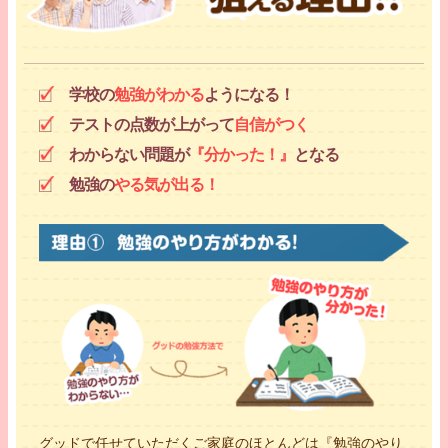
学校の
勉強がわかる
ようになる！
テストの点数が上がって
自信がつく
わからない問題が
『分かった！』
となる
勉強の
やる気が出る！
グッドで任せていただくご家庭のほとんどは『勉強のやり