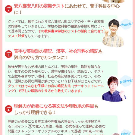
安八郡安八町の定期テスト
にあわせて、苦手科目を中心
に！
グッドでは、数年にわたり安八郡安八町エリアの小・中・高校生
の指導をしていきました。学校の教科書の種類が市区町村によっ
て基本同じなので、
その教科書や学校のテストの傾向に合わせて
テスト対策
をしていきます。
苦手な英単語の暗記、漢字、社会理科の暗記
も
独自のやり方でカンタンに！
勉強が苦手なお子様のほとんどは、英語の単語、熟語を知らな
い、数学の公式を知らない、漢字が書けない、読めない、テスト
で点数を稼ぎやすい理科、社会の暗記物を覚えていない。その
為、理解が必要な問題が解けないというお子様がほとんどです。
グッドではそんなお子様に独自の暗記方法（サーキットトレーニ
ング）で正しい暗記のやり方から教えていきます。
理解力が必要になる英文法や理数系の科目
も
しっかり理解できる！
理解力が必要になる英文法や理数系の科目もしっかり理解でき
る！ポイント③で覚えた単語、熟語、公式を使って理解が必要な
問題にチャレンジ！オリジナルのテキストで基礎（30点～50点