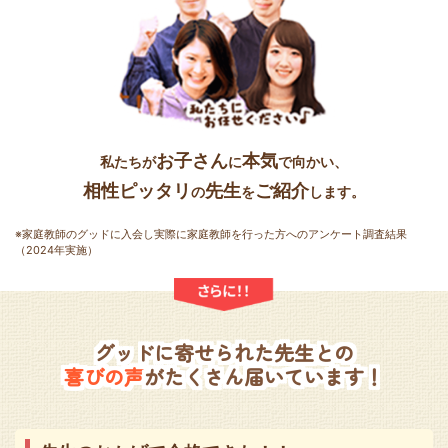
お子さん
本気
私たちが
に
で向かい、
相性ピッタリ
先生
ご紹介
の
を
します。
※家庭教師のグッドに入会し実際に家庭教師を行った方へのアンケート調査結果
（2024年実施）
グッドに寄せられた先生との
喜びの声
がたくさん届いています！