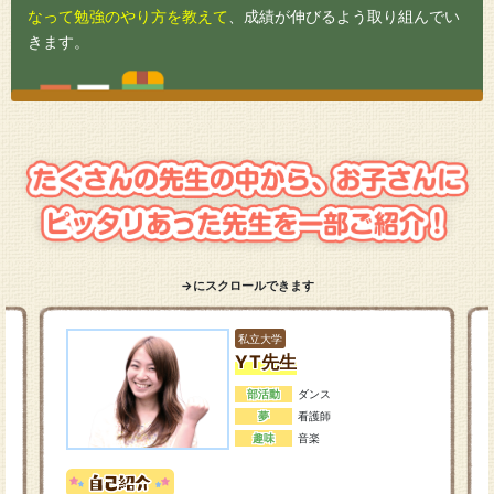
なって勉強のやり方を教えて
、成績が伸びるよう取り組んでい
きます。
→にスクロールできます
私立大学
YT先生
部活動
ダンス
夢
看護師
趣味
音楽