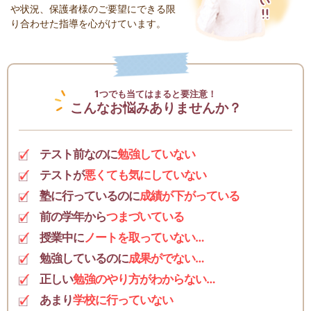
や状況、保護者様のご要望にできる限
り合わせた指導を心がけています。
1つでも当てはまると要注意！
こんなお悩みありませんか？
テスト前なのに
勉強していない
テストが
悪くても気にしていない
塾に行っているのに
成績が下がっている
前の学年から
つまづいている
授業中に
ノートを取っていない…
勉強しているのに
成果がでない…
正しい
勉強のやり方がわからない…
あまり
学校に行っていない