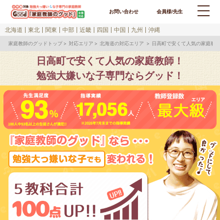
お問い合わせ
会員様/先生
北海道
東北
関東
中部
近畿
四国
中国
九州
沖縄
家庭教師のグッドトップ
対応エリア
北海道の対応エリア
日高町で安くて人気の家庭教
日高町で安くて人気の家庭教師！
勉強大嫌いな子専門ならグッド！