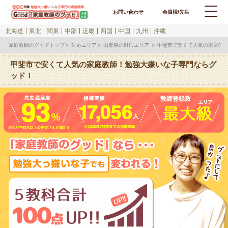
お問い合わせ
会員様/先生
北海道
東北
関東
中部
近畿
四国
中国
九州
沖縄
家庭教師のグッドトップ
対応エリア
山梨県の対応エリア
甲斐市で安くて人気の家庭教
甲斐市で安くて人気の家庭教師！勉強大嫌いな子専門ならグ
ッド！