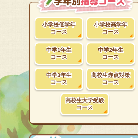
小学校低学年
小学校高学年
コース
コース
中学1年生
中学2年生
コース
コース
中学3年生
高校生赤点対策
コース
コース
高校生大学受験
コース