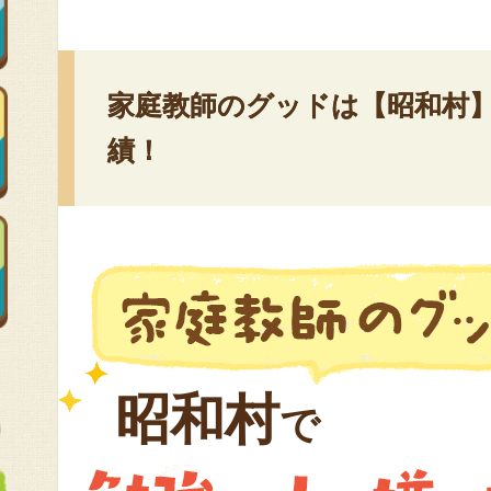
家庭教師のグッドは【昭和村】
績！
昭和村
で