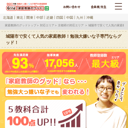
お問い合わせ
会員様/先生
北海道
東北
関東
中部
近畿
四国
中国
九州
沖縄
家庭教師のグッドトップ
対応エリア
京都府の対応エリア
城陽市で安くて人気の家庭教
城陽市で安くて人気の家庭教師！勉強大嫌いな子専門ならグ
ッド！