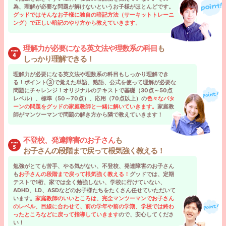
為、理解が必要な問題が解けないというお子様がほとんどです。
グッドではそんなお子様に独自の暗記方法（サーキットトレーニ
ング）で正しい暗記のやり方から教えていきます。
理解力が必要になる英文法や理数系の科目
も
しっかり理解できる！
理解力が必要になる英文法や理数系の科目もしっかり理解でき
る！ポイント③で覚えた単語、熟語、公式を使って理解が必要な
問題にチャレンジ！オリジナルのテキストで基礎（30点～50点
レベル）、標準（50～70点）、応用（70点以上）の
色々なパタ
ーンの問題をグッドの家庭教師と一緒に解いていきます。
家庭教
師がマンツーマンで問題の解き方から隣で教えていきます！
不登校、発達障害のお子さん
も
お子さんの段階まで戻って根気強く教える！
勉強がとても苦手、やる気がない、不登校、発達障害のお子さん
も
お子さんの段階まで戻って根気強く教える！
グッドでは、定期
テストで1桁、家では全く勉強しない、学校に行けていない、
ADHD、LD、ASDなどのお子様たちをたくさん任せていただいて
います。
家庭教師のいいところは、完全マンツーマンでお子さん
のレベル、目線に合わせて、前の学年や前の学期、学校では終わ
ったところなどに戻って指導していきます
ので、安心してくださ
い！