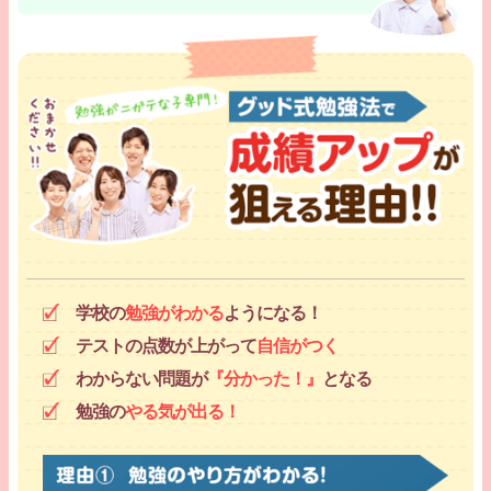
学校の
勉強がわかる
ようになる！
テストの点数が上がって
自信がつく
わからない問題が
『分かった！』
となる
勉強の
やる気が出る！