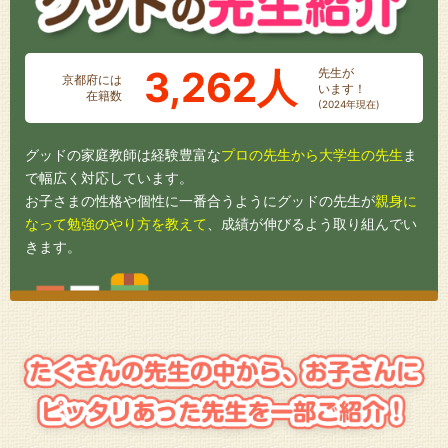
3,262人
先生が
京都府には
います！
在籍数
(2024年現在)
グッドの家庭教師は経験豊富な
プロの先生から大学生の先生
ま
で幅広く対応しています。
お子さまの性格や個性に一番合うようにグッドの先生が
親身に
なって勉強のやり方を教えて
、成績が伸びるよう取り組んでい
きます。