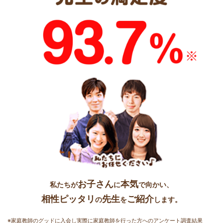
お子さん
本気
私たちが
に
で向かい、
相性ピッタリ
先生
ご紹介
の
を
します。
※家庭教師のグッドに入会し実際に家庭教師を行った方へのアンケート調査結果