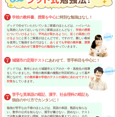
学校の教科書、授業を中心
に特別な勉強はなし！
グッドで任せていただいているご家庭のほとんどは、ハイレベル
な高校に入れてほしいなどのご家庭はほとんどなく、
学校の授業
についていけるように、平均点が取れるように、近くの高校に行
けるよう
にと言うご家庭がほとんどです。ですので、難しい教材
を使用して勉強するのではなく、
あくまでも学校の教科書、授業
のレベルに合わせて復習中心の勉強
をやっていきます。
城陽市の定期テスト
にあわせて、苦手科目を中心に！
グッドでは、数年にわたり城陽市エリアの小・中・高校生の指導
をしていきました。学校の教科書の種類が市区町村によって基本
同じなので、
その教科書や学校のテストの傾向に合わせてテスト
対策
をしていきます。
苦手な英単語の暗記、漢字、社会理科の暗記
も
独自のやり方でカンタンに！
勉強が苦手なお子様のほとんどは、英語の単語、熟語を知らな
い、数学の公式を知らない、漢字が書けない、読めない、テスト
で点数を稼ぎやすい理科、社会の暗記物を覚えていない。その