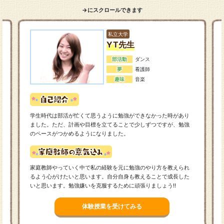
→にスクロールできます
私立大学
YT先生
部活動
ダンス
夢
看護師
趣味
音楽
学生時代は部活が忙くて思うように勉強ができなかった時があり
ました。ただ、計画や目標を立てることで少しずつですが、勉強
のペースがつかめるようになりました。
家庭教師やっていく中で私の経験を元に勉強のやり方を教えられ
るよう心がけたいと思います。自分自身も教えることで成長した
いと思います。勉強嫌いを克服するために頑張りましょう!!
体験授業を受けてみる