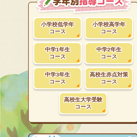
小学校低学年
小学校高学年
コース
コース
中学1年生
中学2年生
コース
コース
中学3年生
高校生赤点対策
コース
コース
高校生大学受験
コース