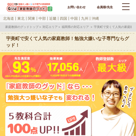
お問い合わせ
会員様/先生
北海道
東北
関東
中部
近畿
四国
中国
九州
沖縄
家庭教師のグッドトップ
対応エリア
福岡県の対応エリア
宇美町で安くて人気の家庭教
宇美町で安くて人気の家庭教師！勉強大嫌いな子専門ならグ
ッド！