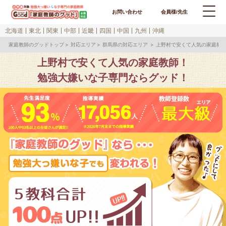
お問い合わせ
会員様/先生
北海道
東北
関東
中部
近畿
四国
中国
九州
沖縄
家庭教師のグッドトップ
対応エリア
群馬県の対応エリア
上野村で安くて人気の家庭教
上野村で安くて人気の家庭教師！
勉強大嫌いな子専門ならグッド！