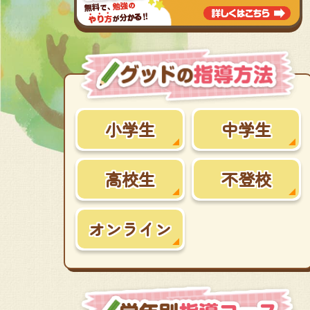
小学生
中学生
高校生
不登校
オンライン