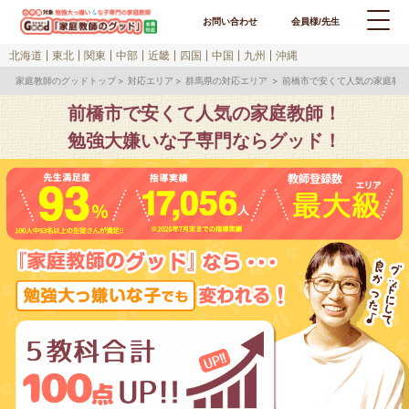
お問い合わせ
会員様/先生
北海道
東北
関東
中部
近畿
四国
中国
九州
沖縄
家庭教師のグッドトップ
対応エリア
群馬県の対応エリア
前橋市で安くて人気の家庭教
前橋市で安くて人気の家庭教師！
勉強大嫌いな子専門ならグッド！