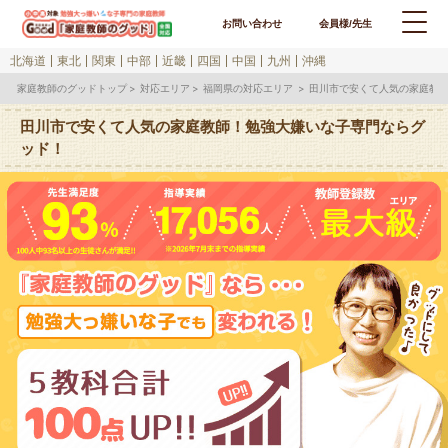
お問い合わせ
会員様/先生
北海道
東北
関東
中部
近畿
四国
中国
九州
沖縄
家庭教師のグッドトップ
対応エリア
福岡県の対応エリア
田川市で安くて人気の家庭教
田川市で安くて人気の家庭教師！勉強大嫌いな子専門ならグ
ッド！