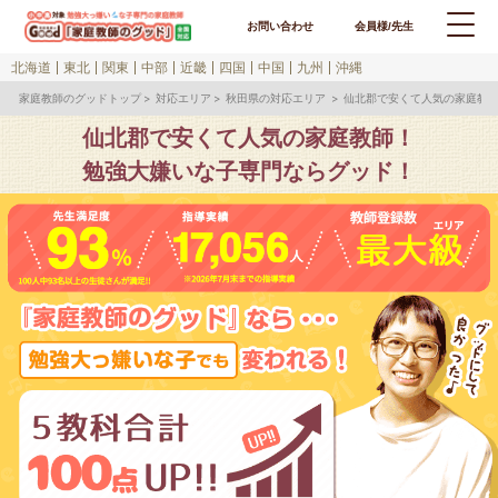
お問い合わせ
会員様/先生
北海道
東北
関東
中部
近畿
四国
中国
九州
沖縄
家庭教師のグッドトップ
対応エリア
秋田県の対応エリア
仙北郡で安くて人気の家庭教
仙北郡で安くて人気の家庭教師！
勉強大嫌いな子専門ならグッド！