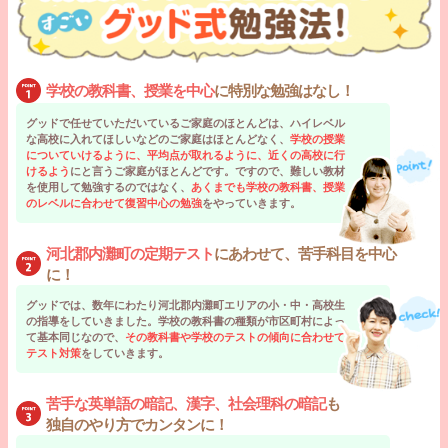
学校の教科書、授業を中心
に特別な勉強はなし！
グッドで任せていただいているご家庭のほとんどは、ハイレベル
な高校に入れてほしいなどのご家庭はほとんどなく、
学校の授業
についていけるように、平均点が取れるように、近くの高校に行
けるよう
にと言うご家庭がほとんどです。ですので、難しい教材
を使用して勉強するのではなく、
あくまでも学校の教科書、授業
のレベルに合わせて復習中心の勉強
をやっていきます。
河北郡内灘町の定期テスト
にあわせて、苦手科目を中心
に！
グッドでは、数年にわたり河北郡内灘町エリアの小・中・高校生
の指導をしていきました。学校の教科書の種類が市区町村によっ
て基本同じなので、
その教科書や学校のテストの傾向に合わせて
テスト対策
をしていきます。
苦手な英単語の暗記、漢字、社会理科の暗記
も
独自のやり方でカンタンに！