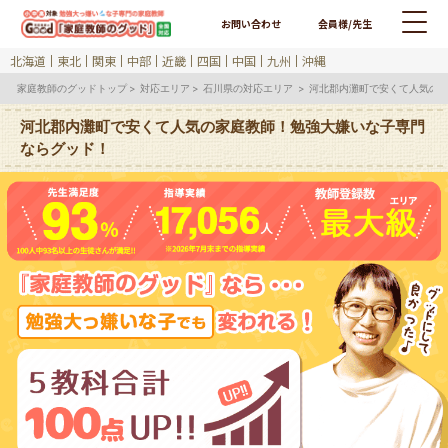
お問い合わせ
会員様/先生
北海道
東北
関東
中部
近畿
四国
中国
九州
沖縄
家庭教師のグッドトップ
対応エリア
石川県の対応エリア
河北郡内灘町で安くて人気の
河北郡内灘町で安くて人気の家庭教師！勉強大嫌いな子専門
ならグッド！