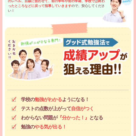
のレベル、目線に合わせて、前の学年や前の学期、学校では終わ
ったところなどに戻って指導していきます
ので、安心してくださ
い！
学校の
勉強がわかる
ようになる！
テストの点数が上がって
自信がつく
わからない問題が
『分かった！』
となる
勉強の
やる気が出る！