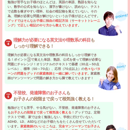
勉強が苦手なお子様のほとんどは、英語の単語、熟語を知らな
い、数学の公式を知らない、漢字が書けない、読めない、テスト
で点数を稼ぎやすい理科、社会の暗記物を覚えていない。その
為、理解が必要な問題が解けないというお子様がほとんどです。
グッドではそんなお子様に独自の暗記方法（サーキットトレーニ
ング）で正しい暗記のやり方から教えていきます。
理解力が必要になる英文法や理数系の科目
も
しっかり理解できる！
理解力が必要になる英文法や理数系の科目もしっかり理解でき
る！ポイント③で覚えた単語、熟語、公式を使って理解が必要な
問題にチャレンジ！オリジナルのテキストで基礎（30点～50点
レベル）、標準（50～70点）、応用（70点以上）の
色々なパタ
ーンの問題をグッドの家庭教師と一緒に解いていきます。
家庭教
師がマンツーマンで問題の解き方から隣で教えていきます！
不登校、発達障害のお子さん
も
お子さんの段階まで戻って根気強く教える！
勉強がとても苦手、やる気がない、不登校、発達障害のお子さん
も
お子さんの段階まで戻って根気強く教える！
グッドでは、定期
テストで1桁、家では全く勉強しない、学校に行けていない、
ADHD、LD、ASDなどのお子様たちをたくさん任せていただいて
います。
家庭教師のいいところは、完全マンツーマンでお子さん