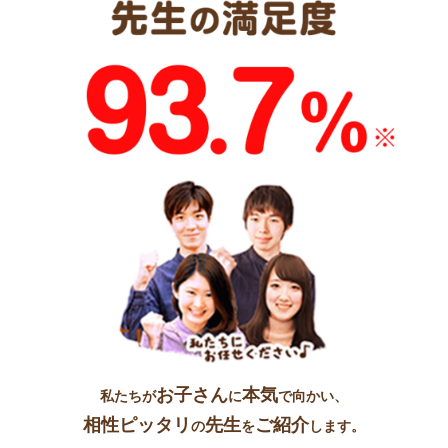
お子さん
本気
私たちが
に
で向かい、
相性ピッタリ
先生
ご紹介
の
を
します。