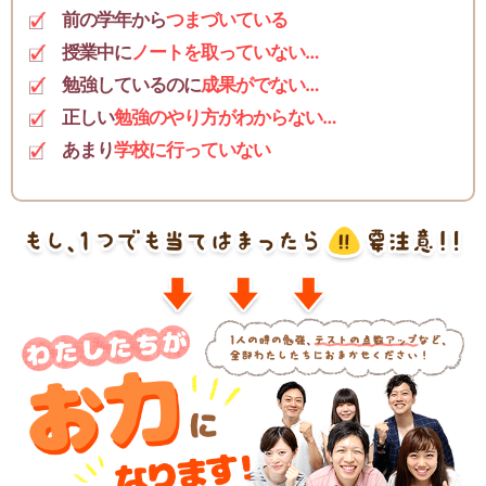
前の学年から
つまづいている
授業中に
ノートを取っていない…
勉強しているのに
成果がでない…
正しい
勉強のやり方がわからない…
あまり
学校に行っていない