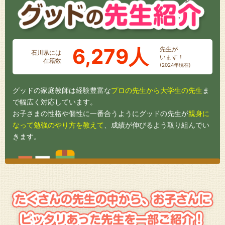
6,279人
先生が
石川県には
います！
在籍数
(2024年現在)
グッドの家庭教師は経験豊富な
プロの先生から大学生の先生
ま
で幅広く対応しています。
お子さまの性格や個性に一番合うようにグッドの先生が
親身に
なって勉強のやり方を教えて
、成績が伸びるよう取り組んでい
きます。