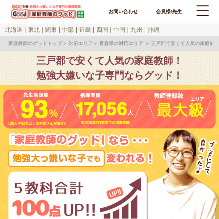
お問い合わせ
会員様/先生
北海道
東北
関東
中部
近畿
四国
中国
九州
沖縄
家庭教師のグッドトップ
対応エリア
青森県の対応エリア
三戸郡で安くて人気の家庭教
三戸郡で安くて人気の家庭教師！
勉強大嫌いな子専門ならグッド！