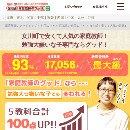
お問い合わせ
会員様/先生
北海道
東北
関東
中部
近畿
四国
中国
九州
沖縄
家庭教師のグッドトップ
対応エリア
宮城県の対応エリア
女川町で安くて人気の家庭教
女川町で安くて人気の家庭教師！
勉強大嫌いな子専門ならグッド！