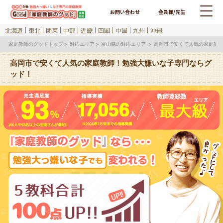
お問い合わせ
会員様/先生
北海道
東北
関東
中部
近畿
四国
中国
九州
沖縄
家庭教師のグッドトップ
対応エリア
富山県の対応エリア
高岡市で安くて人気の家庭教
高岡市で安くて人気の家庭教師！勉強大嫌いな子専門ならグ
ッド！