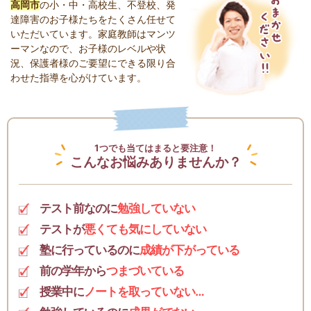
高岡市
の小・中・高校生、不登校、発
達障害のお子様たちをたくさん任せて
いただいています。家庭教師はマンツ
ーマンなので、お子様のレベルや状
況、保護者様のご要望にできる限り合
わせた指導を心がけています。
1つでも当てはまると要注意！
こんなお悩みありませんか？
テスト前なのに
勉強していない
テストが
悪くても気にしていない
塾に行っているのに
成績が下がっている
前の学年から
つまづいている
授業中に
ノートを取っていない…