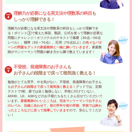
理解力が必要になる英文法や理数系の科目
も
しっかり理解できる！
理解力が必要になる英文法や理数系の科目もしっかり理解でき
る！ポイント③で覚えた単語、熟語、公式を使って理解が必要な
問題にチャレンジ！オリジナルのテキストで基礎（30点～50点
レベル）、標準（50～70点）、応用（70点以上）の
色々なパタ
ーンの問題をグッドの家庭教師と一緒に解いていきます。
家庭教
師がマンツーマンで問題の解き方から隣で教えていきます！
不登校、発達障害のお子さん
も
お子さんの段階まで戻って根気強く教える！
勉強がとても苦手、やる気がない、不登校、発達障害のお子さん
も
お子さんの段階まで戻って根気強く教える！
グッドでは、定期
テストで1桁、家では全く勉強しない、学校に行けていない、
ADHD、LD、ASDなどのお子様たちをたくさん任せていただいて
います。
家庭教師のいいところは、完全マンツーマンでお子さん
のレベル、目線に合わせて、前の学年や前の学期、学校では終わ
ったところなどに戻って指導していきます
ので、安心してくださ
い！