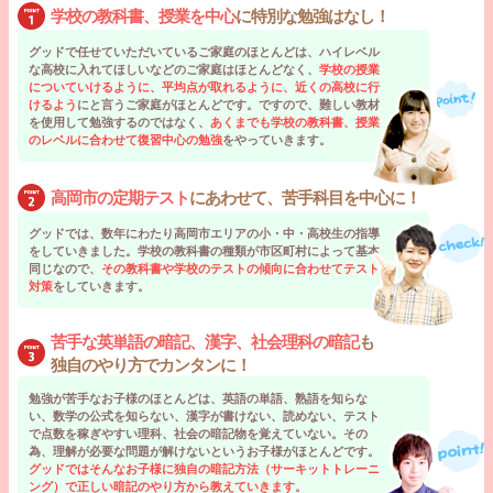
学校の教科書、授業を中心
に特別な勉強はなし！
グッドで任せていただいているご家庭のほとんどは、ハイレベル
な高校に入れてほしいなどのご家庭はほとんどなく、
学校の授業
についていけるように、平均点が取れるように、近くの高校に行
けるよう
にと言うご家庭がほとんどです。ですので、難しい教材
を使用して勉強するのではなく、
あくまでも学校の教科書、授業
のレベルに合わせて復習中心の勉強
をやっていきます。
高岡市の定期テスト
にあわせて、苦手科目を中心に！
グッドでは、数年にわたり高岡市エリアの小・中・高校生の指導
をしていきました。学校の教科書の種類が市区町村によって基本
同じなので、
その教科書や学校のテストの傾向に合わせてテスト
対策
をしていきます。
苦手な英単語の暗記、漢字、社会理科の暗記
も
独自のやり方でカンタンに！
勉強が苦手なお子様のほとんどは、英語の単語、熟語を知らな
い、数学の公式を知らない、漢字が書けない、読めない、テスト
で点数を稼ぎやすい理科、社会の暗記物を覚えていない。その
為、理解が必要な問題が解けないというお子様がほとんどです。
グッドではそんなお子様に独自の暗記方法（サーキットトレーニ
ング）で正しい暗記のやり方から教えていきます。