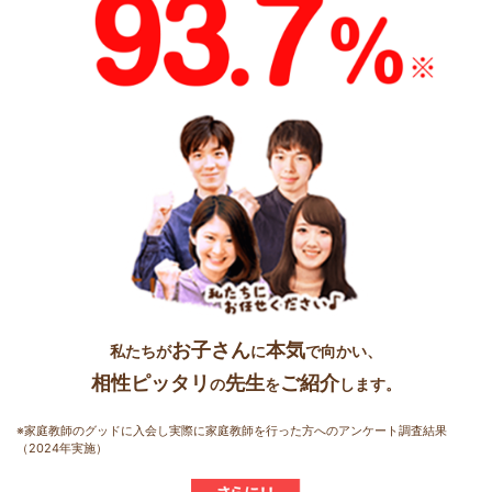
お子さん
本気
私たちが
に
で向かい、
相性ピッタリ
先生
ご紹介
の
を
します。
※家庭教師のグッドに入会し実際に家庭教師を行った方へのアンケート調査結果
（2024年実施）