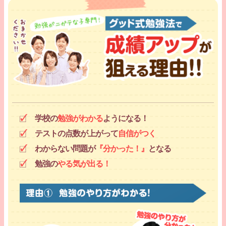
学校の
勉強がわかる
ようになる！
テストの点数が上がって
自信がつく
わからない問題が
『分かった！』
となる
勉強の
やる気が出る！