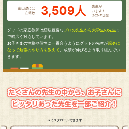
3,509人
先生が
富山県には
います！
在籍数
(2024年現在)
グッドの家庭教師は経験豊富な
プロの先生から大学生の先生
ま
で幅広く対応しています。
お子さまの性格や個性に一番合うようにグッドの先生が
親身に
なって勉強のやり方を教えて
、成績が伸びるよう取り組んでい
きます。
→にスクロールできます