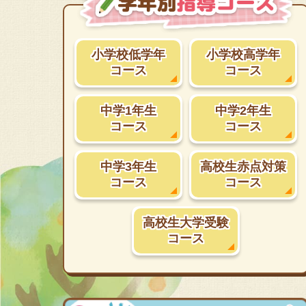
小学校低学年
小学校高学年
コース
コース
中学1年生
中学2年生
コース
コース
中学3年生
高校生赤点対策
コース
コース
高校生大学受験
コース