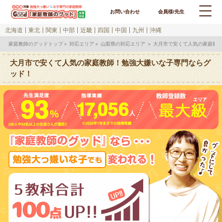
お問い合わせ
会員様/先生
北海道
東北
関東
中部
近畿
四国
中国
九州
沖縄
家庭教師のグッドトップ
対応エリア
山梨県の対応エリア
大月市で安くて人気の家庭教
大月市で安くて人気の家庭教師！勉強大嫌いな子専門ならグ
ッド！