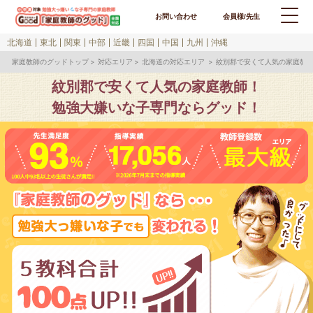
お問い合わせ
会員様/先生
北海道
東北
関東
中部
近畿
四国
中国
九州
沖縄
家庭教師のグッドトップ
対応エリア
北海道の対応エリア
紋別郡で安くて人気の家庭教
紋別郡で安くて人気の家庭教師！
勉強大嫌いな子専門ならグッド！