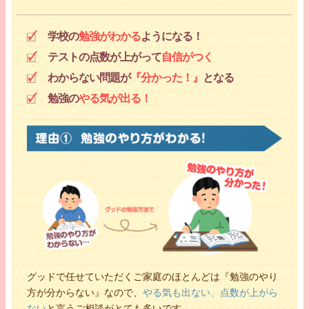
学校の
勉強がわかる
ようになる！
テストの点数が上がって
自信がつく
わからない問題が
『分かった！』
となる
勉強の
やる気が出る！
グッドで任せていただくご家庭のほとんどは『勉強のやり
方が分からない』なので、
やる気も出ない、点数が上がら
ない
と言うご相談がとても多いです。