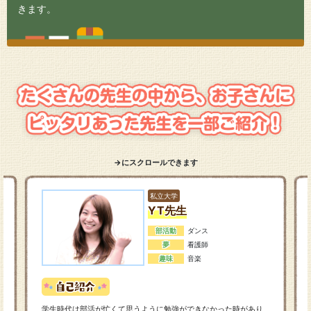
きます。
→にスクロールできます
私立大学
YT先生
部活動
ダンス
夢
看護師
趣味
音楽
学生時代は部活が忙くて思うように勉強ができなかった時があり