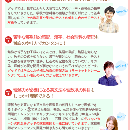
グッドでは、数年にわたり大垣市エリアの小・中・高校生の指導
をしていきました。学校の教科書の種類が市区町村によって基本
同じなので、
その教科書や学校のテストの傾向に合わせてテスト
対策
をしていきます。
苦手な英単語の暗記、漢字、社会理科の暗記
も
独自のやり方でカンタンに！
勉強が苦手なお子様のほとんどは、英語の単語、熟語を知らな
い、数学の公式を知らない、漢字が書けない、読めない、テスト
で点数を稼ぎやすい理科、社会の暗記物を覚えていない。その
為、理解が必要な問題が解けないというお子様がほとんどです。
グッドではそんなお子様に独自の暗記方法（サーキットトレーニ
ング）で正しい暗記のやり方から教えていきます。
理解力が必要になる英文法や理数系の科目
も
しっかり理解できる！
理解力が必要になる英文法や理数系の科目もしっかり理解でき
る！ポイント③で覚えた単語、熟語、公式を使って理解が必要な
問題にチャレンジ！オリジナルのテキストで基礎（30点～50点
レベル）、標準（50～70点）、応用（70点以上）の
色々なパタ
ーンの問題をグッドの家庭教師と一緒に解いていきます。
家庭教
師がマンツーマンで問題の解き方から隣で教えていきます！