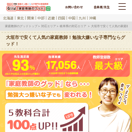
お問い合わせ
会員様/先生
北海道
東北
関東
中部
近畿
四国
中国
九州
沖縄
家庭教師のグッドトップ
対応エリア
岐阜県の対応エリア
大垣市で安くて人気の家庭教
大垣市で安くて人気の家庭教師！勉強大嫌いな子専門ならグ
ッド！