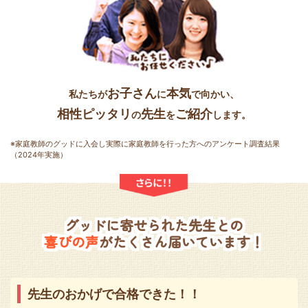
お子さん
本気
私たちが
に
で向かい、
相性ピッタリ
先生
ご紹介
の
を
します。
※家庭教師のグッドに入会し実際に家庭教師を行った方へのアンケート調査結果
（2024年実施）
グッドに寄せられた先生との
喜びの声
がたくさん届いています！
先生のおかげで合格できた！！