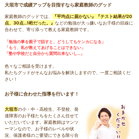
大垣市で成績アップを目指すなら家庭教師のグッド
家庭教師のグッドでは、
『平均点に届かない』『テスト結果が20
点、30点…1桁だった。』
などの勉強が大っ嫌いなお子様の目線に
合わせて、寄り添って教える家庭教師です。
「勉強の事を親子で話すと、どうしてもケンカになる」
「もう、私が教えてあげることはできない」
「塾や学校だと自分から質問出来ないし…」
色々なご相談を受けます。
私たちグッドがそんなお悩みを解決しますので、一度ご相談くだ
さい！
お子様に合わせた指導を行います！
大垣市
の小・中・高校生、不登校、発
達障害のお子様たちをたくさん任せて
いただいています。家庭教師はマンツ
ーマンなので、お子様のレベルや状
況、保護者様のご要望にできる限り合