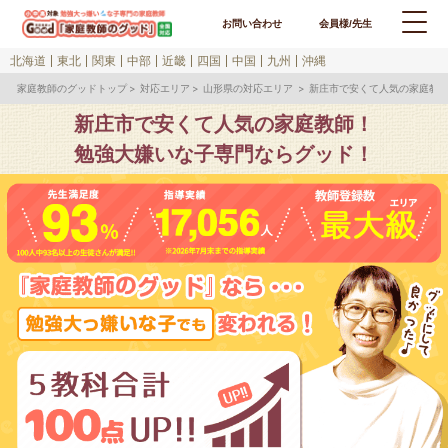
お問い合わせ
会員様/先生
北海道
東北
関東
中部
近畿
四国
中国
九州
沖縄
家庭教師のグッドトップ
対応エリア
山形県の対応エリア
新庄市で安くて人気の家庭教
新庄市で安くて人気の家庭教師！
勉強大嫌いな子専門ならグッド！