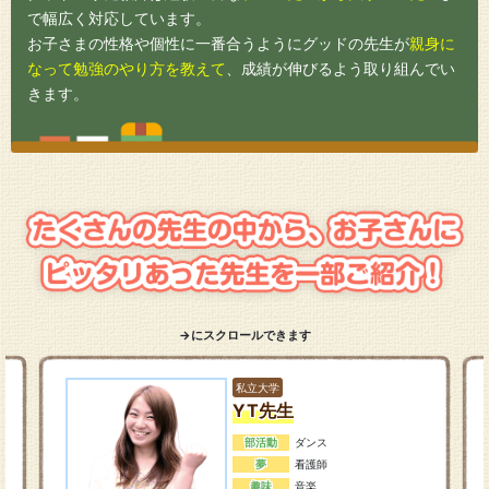
で幅広く対応しています。
お子さまの性格や個性に一番合うようにグッドの先生が
親身に
なって勉強のやり方を教えて
、成績が伸びるよう取り組んでい
きます。
→にスクロールできます
私立大学
YT先生
部活動
ダンス
夢
看護師
趣味
音楽