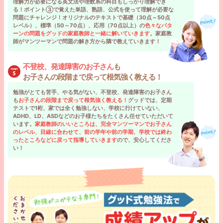
理解力が必要になる英文法や理数系の科目もしっかり理解でき
る！ポイント③で覚えた単語、熟語、公式を使って理解が必要な
問題にチャレンジ！オリジナルのテキストで基礎（30点～50点
レベル）、標準（50～70点）、応用（70点以上）の
色々なパタ
ーンの問題をグッドの家庭教師と一緒に解いていきます。
家庭教
師がマンツーマンで問題の解き方から隣で教えていきます！
不登校、発達障害のお子さん
も
お子さんの段階まで戻って根気強く教える！
勉強がとても苦手、やる気がない、不登校、発達障害のお子さん
も
お子さんの段階まで戻って根気強く教える！
グッドでは、定期
テストで1桁、家では全く勉強しない、学校に行けていない、
ADHD、LD、ASDなどのお子様たちをたくさん任せていただいて
います。
家庭教師のいいところは、完全マンツーマンでお子さん
のレベル、目線に合わせて、前の学年や前の学期、学校では終わ
ったところなどに戻って指導していきます
ので、安心してくださ
い！