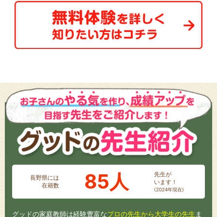
85人
先生が
長野県には
います！
在籍数
(2024年現在)
グッドの家庭教師は経験豊富な
プロの先生から大学生の先生
ま