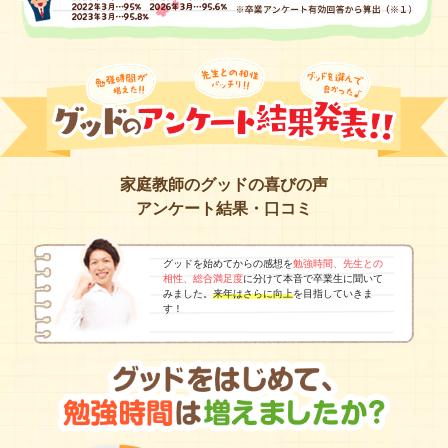
家庭教師のグッドの喜びの声
アンケート結果・口コミ
グッドを始めてからの感想を
勉強時間、先生との
相性、総合満足度
に分けて本音で卒業生に聞いて
みました。
来年はさらに向上
を目指していきま
す！