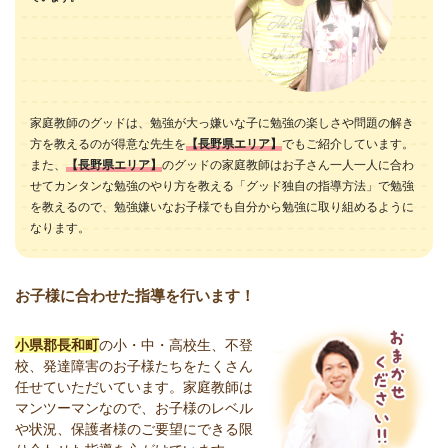
家庭教師のグッドは、勉強が大っ嫌いな子に勉強の楽しさや問題の解き
方を教えるのが得意な先生を
【長野県エリア】
でもご紹介しています。
また、
【長野県エリア】
のグッドの家庭教師はお子さん一人一人に合わ
せてカンタンな勉強のやり方を教える「グッド独自の指導方法」で勉強
を教えるので、勉強嫌いなお子様でも自分から勉強に取り組めるように
なります。
お子様に合わせた指導を行います！
小県郡長和町
の小・中・高校生、不登
校、発達障害のお子様たちをたくさん
任せていただいています。家庭教師は
マンツーマンなので、お子様のレベル
や状況、保護者様のご要望にできる限