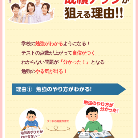
学校の
勉強がわかる
ようになる！
テストの点数が上がって
自信がつく
わからない問題が
『分かった！』
となる
勉強の
やる気が出る！