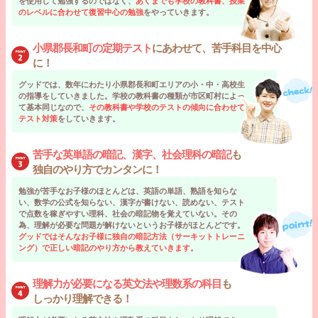
を使用して勉強するのではなく、
あくまでも学校の教科書、授業
のレベルに合わせて復習中心の勉強
をやっていきます。
小県郡長和町の定期テスト
にあわせて、苦手科目を中心
に！
グッドでは、数年にわたり小県郡長和町エリアの小・中・高校生
の指導をしていきました。学校の教科書の種類が市区町村によっ
て基本同じなので、
その教科書や学校のテストの傾向に合わせて
テスト対策
をしていきます。
苦手な英単語の暗記、漢字、社会理科の暗記
も
独自のやり方でカンタンに！
勉強が苦手なお子様のほとんどは、英語の単語、熟語を知らな
い、数学の公式を知らない、漢字が書けない、読めない、テスト
で点数を稼ぎやすい理科、社会の暗記物を覚えていない。その
為、理解が必要な問題が解けないというお子様がほとんどです。
グッドではそんなお子様に独自の暗記方法（サーキットトレーニ
ング）で正しい暗記のやり方から教えていきます。
理解力が必要になる英文法や理数系の科目
も
しっかり理解できる！