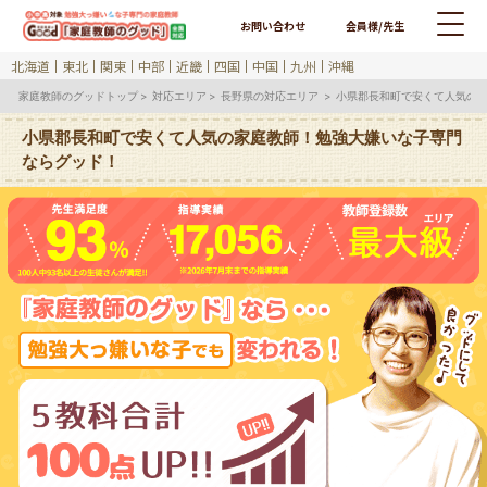
お問い合わせ
会員様/先生
北海道
東北
関東
中部
近畿
四国
中国
九州
沖縄
家庭教師のグッドトップ
対応エリア
長野県の対応エリア
小県郡長和町で安くて人気の
小県郡長和町で安くて人気の家庭教師！勉強大嫌いな子専門
ならグッド！