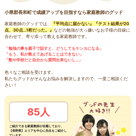
小県郡長和町で成績アップを目指すなら家庭教師のグッド
家庭教師のグッドでは、
『平均点に届かない』『テスト結果が20
点、30点…1桁だった。』
などの勉強が大っ嫌いなお子様の目線に
合わせて、寄り添って教える家庭教師です。
「勉強の事を親子で話すと、どうしてもケンカになる」
「もう、私が教えてあげることはできない」
「塾や学校だと自分から質問出来ないし…」
色々なご相談を受けます。
私たちグッドがそんなお悩みを解決しますので、一度ご相談くだ
さい！
85人
ご紹介できる家庭教師が在籍しており、
【長野県】エリアを中心に先生をご紹介し
ています。