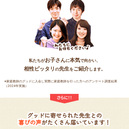
お子さん
本気
私たちが
に
で向かい、
相性ピッタリ
先生
ご紹介
の
を
します。
※家庭教師のグッドに入会し実際に家庭教師を行った方へのアンケート調査結果
（2024年実施）
グッドに寄せられた先生との
喜びの声
がたくさん届いています！