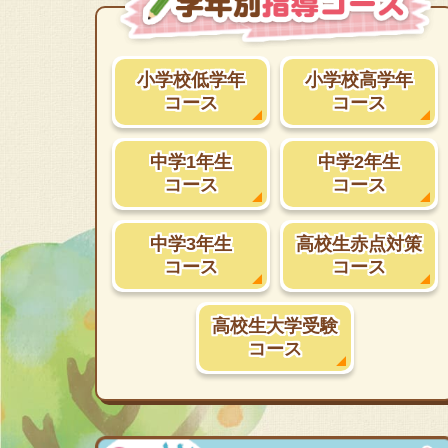
小学校低学年
小学校高学年
コース
コース
中学1年生
中学2年生
コース
コース
中学3年生
高校生赤点対策
コース
コース
高校生大学受験
コース