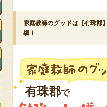
家庭教師のグッドは【有珠郡】
績！
有珠郡
で