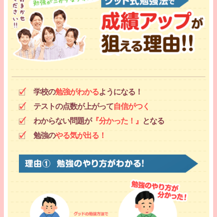
学校の
勉強がわかる
ようになる！
テストの点数が上がって
自信がつく
わからない問題が
『分かった！』
となる
勉強の
やる気が出る！