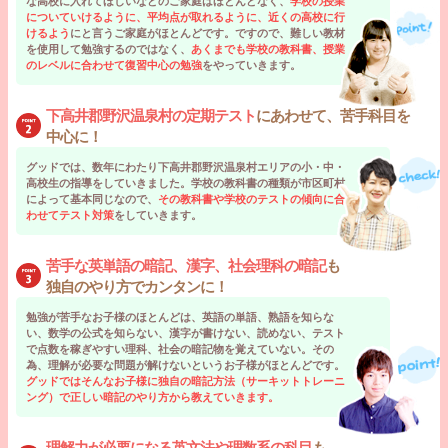
な高校に入れてほしいなどのご家庭はほとんどなく、
学校の授業
についていけるように、平均点が取れるように、近くの高校に行
けるよう
にと言うご家庭がほとんどです。ですので、難しい教材
を使用して勉強するのではなく、
あくまでも学校の教科書、授業
のレベルに合わせて復習中心の勉強
をやっていきます。
下高井郡野沢温泉村の定期テスト
にあわせて、苦手科目を
中心に！
グッドでは、数年にわたり下高井郡野沢温泉村エリアの小・中・
高校生の指導をしていきました。学校の教科書の種類が市区町村
によって基本同じなので、
その教科書や学校のテストの傾向に合
わせてテスト対策
をしていきます。
苦手な英単語の暗記、漢字、社会理科の暗記
も
独自のやり方でカンタンに！
勉強が苦手なお子様のほとんどは、英語の単語、熟語を知らな
い、数学の公式を知らない、漢字が書けない、読めない、テスト
で点数を稼ぎやすい理科、社会の暗記物を覚えていない。その
為、理解が必要な問題が解けないというお子様がほとんどです。
グッドではそんなお子様に独自の暗記方法（サーキットトレーニ
ング）で正しい暗記のやり方から教えていきます。
理解力が必要になる英文法や理数系の科目
も