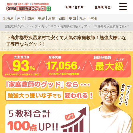
お問い合わせ
会員様/先生
北海道
東北
関東
中部
近畿
四国
中国
九州
沖縄
家庭教師のグッドトップ
対応エリア
長野県の対応エリア
下高井郡野沢温泉村で安くて
下高井郡野沢温泉村で安くて人気の家庭教師！勉強大嫌いな
子専門ならグッド！