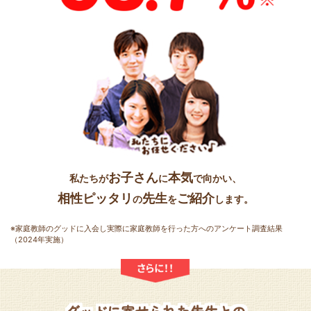
お子さん
本気
私たちが
に
で向かい、
相性ピッタリ
先生
ご紹介
の
を
します。
※家庭教師のグッドに入会し実際に家庭教師を行った方へのアンケート調査結果
（2024年実施）