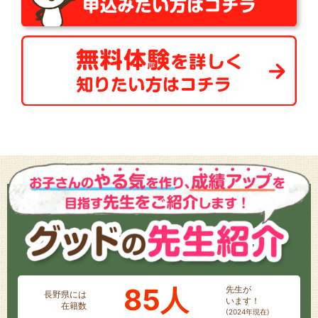
85人
先生が
長野県には
います！
在籍数
(2024年現在)