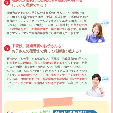
しっかり理解できる！
理解力が必要になる英文法や理数系の科目もしっかり理解でき
る！ポイント③で覚えた単語、熟語、公式を使って理解が必要な
問題にチャレンジ！オリジナルのテキストで基礎（30点～50点
レベル）、標準（50～70点）、応用（70点以上）の
色々なパタ
ーンの問題をグッドの家庭教師と一緒に解いていきます。
家庭教
師がマンツーマンで問題の解き方から隣で教えていきます！
不登校、発達障害のお子さん
も
お子さんの段階まで戻って根気強く教える！
勉強がとても苦手、やる気がない、不登校、発達障害のお子さん
も
お子さんの段階まで戻って根気強く教える！
グッドでは、定期
テストで1桁、家では全く勉強しない、学校に行けていない、
ADHD、LD、ASDなどのお子様たちをたくさん任せていただいて
います。
家庭教師のいいところは、完全マンツーマンでお子さん
のレベル、目線に合わせて、前の学年や前の学期、学校では終わ
ったところなどに戻って指導していきます
ので、安心してくださ
い！