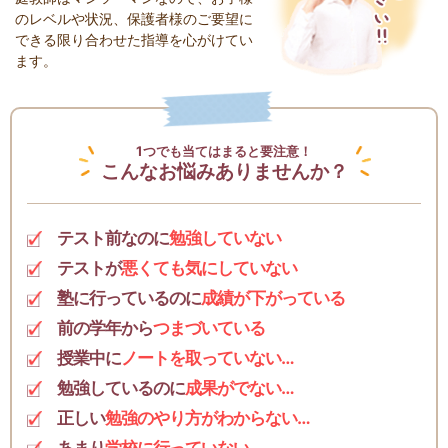
のレベルや状況、保護者様のご要望に
できる限り合わせた指導を心がけてい
ます。
1つでも当てはまると要注意！
こんなお悩みありませんか？
テスト前なのに
勉強していない
テストが
悪くても気にしていない
塾に行っているのに
成績が下がっている
前の学年から
つまづいている
授業中に
ノートを取っていない…
勉強しているのに
成果がでない…
正しい
勉強のやり方がわからない…