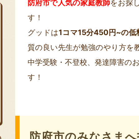
防府市で人気の家庭教師
をお探
す！
グッドは
1コマ15分450円~の低
質の良い先生が勉強のやり方を
中学受験・不登校、発達障害の
す！
防府市のみなさまへ