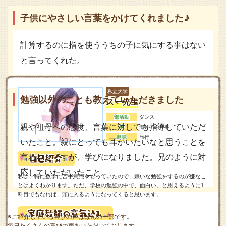
子供にやさしい言葉をかけてくれました♪
計算するのに指を使ううちの子に気にする事はない
と言ってくれた。
私立大学
勉強以外のことも教えていただきました
スー先生
部活動
ダンス
親や祖母への態度、言葉に対しても指導していただ
夢
海外での仕事
趣味
旅行
いたこと。親にとっても耳がいたいなと思うことを
言われたですが、学びになりました。兄のように対
応していただいたこと。
私は、特に数学に苦手意識をもっていたので、嫌いな勉強をするのが嫌なこ
とはよくわかります。ただ、学校の勉強の中で、面白い。と思えるように1
科目でもなれば、頭に入るようになってくると思います。
※ご紹介している喜びの声はほんの一部です。
毎日たくさんの喜びの声をいただいております。