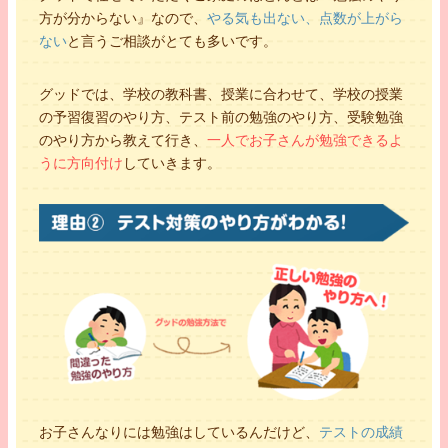
夢
保健師・看護師
方が分からない』なので、
やる気も出ない、点数が上がら
趣味
音楽
ない
と言うご相談がとても多いです。
グッドでは、学校の教科書、授業に合わせて、学校の授業
看護師になるために専門科目に力を入れて頑張っています！
の予習復習のやり方、テスト前の勉強のやり方、受験勉強
のやり方から教えて行き、
一人でお子さんが勉強できるよ
うに方向付け
していきます。
勉強が苦手な生徒さんでもわかりやすく自分も相手も一生懸命になって取り
組んでいけるようになりたいと思います。
体験授業を受けてみる
お子さんなりには勉強はしているんだけど、
テストの成績