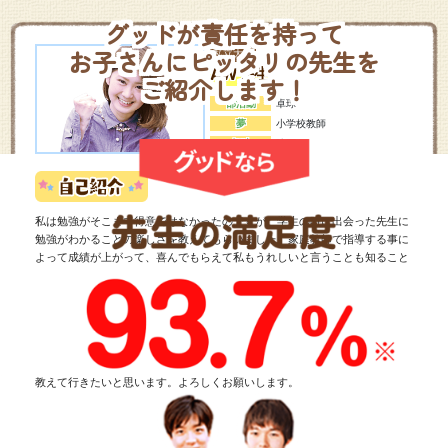
グッドが責任を持って
お子さんにピッタリの先生を
私立大学
AW先生
ご紹介します！
部活動
卓球
夢
小学校教師
趣味
映画
私は勉強がそこまで得意ではなかったのですが、学生の時に出会った先生に
勉強がわかることの楽しさを教えてもらいました。家庭教師で指導する事に
よって成績が上がって、喜んでもらえて私もうれしいと言うことも知ること
ができました。
教えてきた経験や自分の勉強の経験を活かすことができればいいなと思い、
家庭教師をしています。お子さんとの会話を大事にしながら、勉強のやり方
教えて行きたいと思います。よろしくお願いします。
体験授業を受けてみる