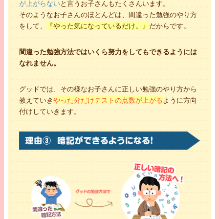
が上がらない
と言うお子さんもたくさんいます。
そのようなお子さんのほとんどは、間違った勉強のやり方
をして、
『やった気になっているだけ。』
だからです。
間違った勉強方法ではいくら努力をしてもできるようには
国公立大学
なれません。
まり先生
部活動
吹奏楽・フットサル
グッドでは、その様なお子さんに正しい勉強のやり方から
夢
日本語教師orマスコミ関係
教えていき
やった分だけテストの点数が上がる
ように方向
趣味
ピアノ・書道・音楽鑑賞
付けしていきます。
中学の頃は部活がとても忙しく、勉強をする時間があまり無かったのです
が、効率よく勉強するために計画を立てたりして工夫していました。なの
で、生徒さんには勉強を進めていくうえでまず目標と経過をしっかり掲げ
て、教えていきたいと思います。以前までは浪人生の家庭教師を担当してい
ましたので、その経験が活かせる面があればいいなと思います。
体験授業を受けてみる