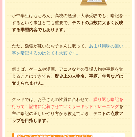
小中学生はもちろん、高校の勉強、大学受験でも、暗記を
するという事はとても重要で、
テストの点数に大きく反映
する学習内容でもあります。
ただ、勉強が嫌いなお子さんに取って、
あまり興味の無い
事を暗記するのはとても大変です。
例えば、ゲームや漫画、アニメなどの登場人物や事柄を覚
えることはできても、
歴史上の人物名、事柄、年号などは
覚えられません。
国公立大学
グッドでは、お子さんの性質に合わせて、
繰り返し暗記を
タケ先生
行って、記憶に定着させていくサーキットトレーニング
を
部活動
卓球
主に暗記の正しいやり方から教えていき、テストの
点数ア
夢
高校教師
ップを目指します。
趣味
料理