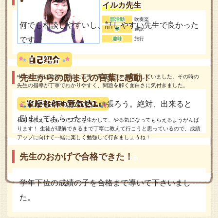
イルカ先生
部活動
吹奏楽
何でも相談しやすいし、話しやすい先生で良かった
夢
通訳
です。
趣味
旅行
先生からの励ましの言葉に感動！
中学生の頃は数学が本当に苦手で家庭教師をお願いしていました。その時の
先生の指導が丁寧でわかりやすく、問題を解く面白さに気付きました。
これからや⁈ 諦めずに頑張ろう。絶対、出来ると
励ましてもらった！
私も昔教えてもらったことを生かして、やる気になってもらえるようがんば
ります！ 生徒が理解できるまで丁寧に教えて行こうと思っているので、成績
アップに向けて一緒に楽しく勉強して行きましょうね！
先生のおかげで合格できた！
体験授業を受けてみる
学年下位の成績の子を合格まで導いて下さいまし
た。