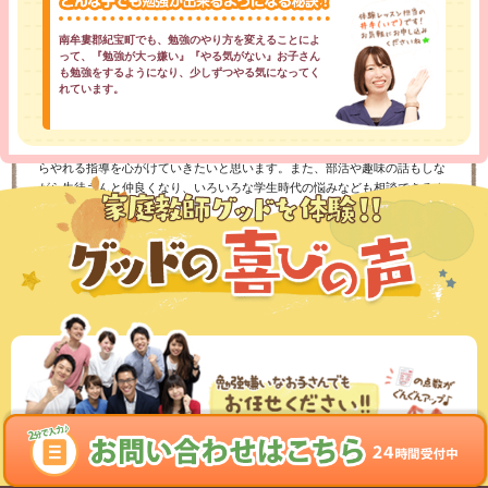
僕は、中1の最初から高2年生まで同じ塾に通って勉強していました。そこで
南牟婁郡紀宝町でも、勉強のやり方を変えることによ
出会った先生方のおかげで人よりも少し勉強ができるようになって、志望校
って、『勉強が大っ嫌い』『やる気がない』お子さん
に合格することができました。
も勉強をするようになり、少しずつやる気になってく
れています。
僕もその時に教えてもらった事や、やり方などを活かして勉強を楽しみなが
らやれる指導を心がけていきたいと思います。また、部活や趣味の話もしな
がら生徒さんと仲良くなり、いろいろな学生時代の悩みなども相談できるよ
うな存在になれたらと思います。
体験授業を受けてみる