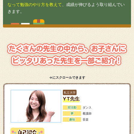
なって勉強のやり方を教えて
、成績が伸びるよう取り組んでい
きます。
→にスクロールできます
私立大学
YT先生
部活動
ダンス
夢
看護師
趣味
音楽