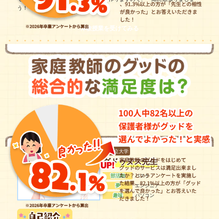
う！
体験授業を受けてみる
国公立大学
グドゥヌス先生
部活動
バスケ
夢
エンジニア
趣味
パソコン