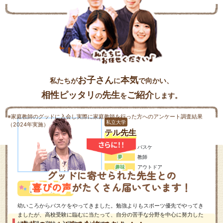
お子さん
本気
私たちが
に
で向かい、
相性ピッタリ
先生
ご紹介
の
を
します。
※家庭教師のグッドに入会し実際に家庭教師を行った方へのアンケート調査結果
私立大学
（2024年実施）
テル先生
部活動
バスケ
夢
教師
趣味
アウトドア
グッドに寄せられた先生との
喜びの声
がたくさん届いています！
幼いころからバスケをやってきました。勉強よりもスポーツ優先でやってき
ましたが、高校受験に臨むに当たって、自分の苦手な分野を中心に努力した