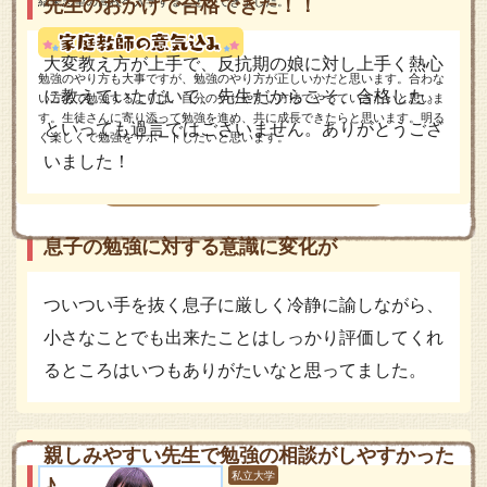
結果志望の高校へ入学することができました。
先生のおかげで合格できた！！
大変教え方が上手で、反抗期の娘に対し上手く熱心
勉強のやり方も大事ですが、勉強のやり方が正しいかだと思います。合わな
に教えていただいて、先生だからこそ、合格した。
い方法で勉強するよりは、自分のやりやすい方法でやっていきたいと思いま
す。生徒さんに寄り添って勉強を進め、共に成長できたらと思います。明る
といっても過言ではございません。ありがとうござ
く楽しくで勉強をサポートしたいと思います。
いました！
体験授業を受けてみる
息子の勉強に対する意識に変化が
ついつい手を抜く息子に厳しく冷静に諭しながら、
小さなことでも出来たことはしっかり評価してくれ
るところはいつもありがたいなと思ってました。
親しみやすい先生で勉強の相談がしやすかった
私立大学
♪