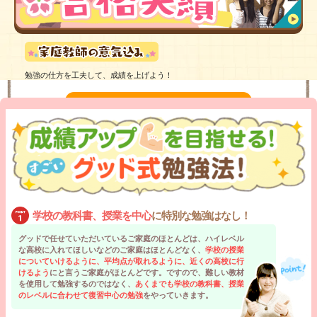
ですから、やり方が良くないせいで、やる気はあるのに成績が上がらない子
に対し、効率良く暗記する方法、理解を深める方法を教えたいです。
勉強の仕方を工夫して、成績を上げよう！
体験授業を受けてみる
学校の教科書、授業を中心
に特別な勉強はなし！
グッドで任せていただいているご家庭のほとんどは、ハイレベル
な高校に入れてほしいなどのご家庭はほとんどなく、
学校の授業
についていけるように、平均点が取れるように、近くの高校に行
けるよう
にと言うご家庭がほとんどです。ですので、難しい教材
を使用して勉強するのではなく、
あくまでも学校の教科書、授業
のレベルに合わせて復習中心の勉強
をやっていきます。
国公立大学