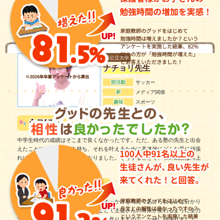
国公立大学
ナチョリ先生
部活動
サッカー
夢
メディア関係
趣味
スポーツ
中学生時代の成績はそこまで良くなかったです。ただ、ある塾の先生と出会
えたことで、夢や目標を持ち、それを叶えるために具体的にどんな風に頑張
ればいいのかを考えるようになりました。そうすることで、私の成績は向上
しました。
私が受け持つ生徒さんにそのようなきっかけを与えてあげられるかは分かり
ませんが、少しでも私と出会えたことで生徒さんの将来が変わるように全力
で努力したいと思います！やる気から作りますので、一緒に頑張りましょ