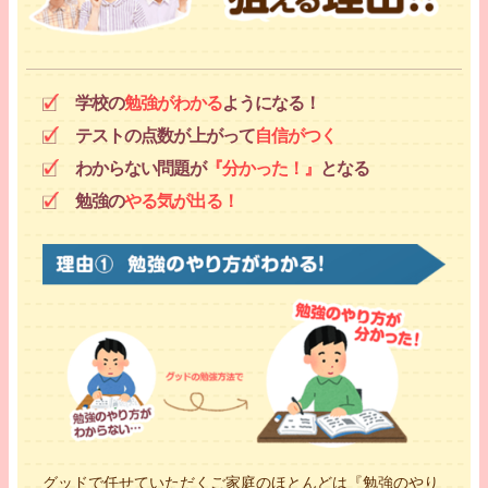
一生けん命頑張ります。仲良くたのしく頑張りましょう！
体験授業を受けてみる
学校の
勉強がわかる
ようになる！
テストの点数が上がって
自信がつく
わからない問題が
『分かった！』
となる
勉強の
やる気が出る！
国公立大学
あんな先生
部活動
吹奏楽部・陸上部・サッカー
部
グッドで任せていただくご家庭のほとんどは『勉強のやり