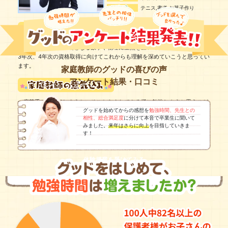
趣味
テニス,書道,お菓子作り
将来使う放射線の基礎となる数学や物理に重点を置いて、勉強しています。
3年次、4年次の資格取得に向けてこれからも理解を深めていこうと思ってい
ます。
家庭教師のグッドの喜びの声
アンケート結果・口コミ
一度苦手ができてしまうと、そこからまたできる様に勉強しようと思うのが
グッドを始めてからの感想を
勉強時間、先生との
難しいと思います。「分かる」「できるようになった」というときの感じて
相性、総合満足度
に分けて本音で卒業生に聞いて
味わう機会が少しでも増やせたらいいなと思います。私自身の高校受験・大
みました。
来年はさらに向上
を目指していきま
学受験を通して得たものを活かして、生徒さんとしっかり向き合っていきた
す！
いです。一緒に勉強を頑張っていきましょう。よろしくお願いします。
体験授業を受けてみる