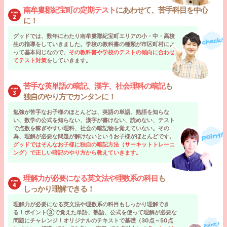
みく先生
南牟婁郡紀宝町の定期テスト
にあわせて、苦手科目を中心
に！
部活動
ブラスバンド部・オーケスト
ラ
グッドでは、数年にわたり南牟婁郡紀宝町エリアの小・中・高校
夢
日本に来る海外の方々をお世
生の指導をしていきました。学校の教科書の種類が市区町村によ
話し、共に成長できるような
って基本同じなので、
その教科書や学校のテストの傾向に合わせ
仕事に就くこと
てテスト対策
をしていきます。
趣味
ピアノ・音楽鑑賞
苦手な英単語の暗記、漢字、社会理科の暗記
も
独自のやり方でカンタンに！
自分が苦手としている教科を教える際に、丁寧にわかりやすく一から教えて
下さった家庭教師の方がいらっしゃいました。その方は私が苦手とする教科
勉強が苦手なお子様のほとんどは、英語の単語、熟語を知らな
い、数学の公式を知らない、漢字が書けない、読めない、テスト
を最も好きな教科に変えてくれました。自分が教える側に立つ場合には同じ
で点数を稼ぎやすい理科、社会の暗記物を覚えていない。その
ように「苦手意識をなくす」ということを第一に頑張りたいと思います。
為、理解が必要な問題が解けないというお子様がほとんどです。
グッドではそんなお子様に独自の暗記方法（サーキットトレーニ
ング）で正しい暗記のやり方から教えていきます。
一方通行ではなく、「共に」伸びていけるように頑張りましょう
理解力が必要になる英文法や理数系の科目
も
体験授業を受けてみる
しっかり理解できる！
理解力が必要になる英文法や理数系の科目もしっかり理解でき
る！ポイント③で覚えた単語、熟語、公式を使って理解が必要な
問題にチャレンジ！オリジナルのテキストで基礎（30点～50点