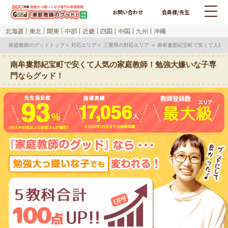
お問い合わせ
会員様/先生
北海道
東北
関東
中部
近畿
四国
中国
九州
沖縄
家庭教師のグッドトップ
対応エリア
三重県の対応エリア
南牟婁郡紀宝町で安くて人気
南牟婁郡紀宝町で安くて人気の家庭教師！勉強大嫌いな子専
門ならグッド！