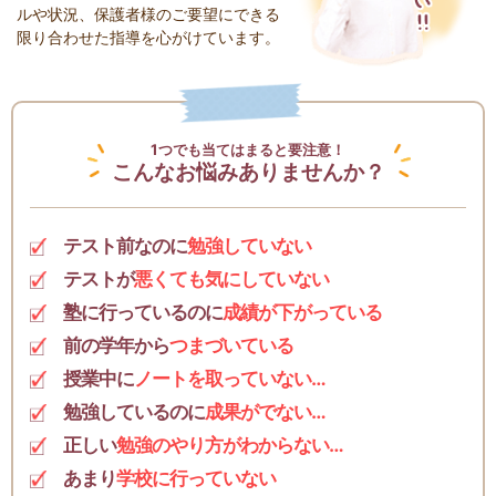
ルや状況、保護者様のご要望にできる
限り合わせた指導を心がけています。
1つでも当てはまると要注意！
こんなお悩みありませんか？
テスト前なのに
勉強していない
テストが
悪くても気にしていない
塾に行っているのに
成績が下がっている
前の学年から
つまづいている
授業中に
ノートを取っていない…
勉強しているのに
成果がでない…
正しい
勉強のやり方がわからない…
あまり
学校に行っていない