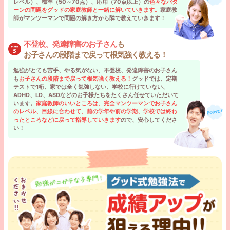
レベル）、標準（50～70点）、応用（70点以上）の
色々なパタ
ーンの問題をグッドの家庭教師と一緒に解いていきます。
家庭教
師がマンツーマンで問題の解き方から隣で教えていきます！
不登校、発達障害のお子さん
も
お子さんの段階まで戻って根気強く教える！
勉強がとても苦手、やる気がない、不登校、発達障害のお子さん
も
お子さんの段階まで戻って根気強く教える！
グッドでは、定期
テストで1桁、家では全く勉強しない、学校に行けていない、
国公立大学
ADHD、LD、ASDなどのお子様たちをたくさん任せていただいて
のぞみ先生
います。
家庭教師のいいところは、完全マンツーマンでお子さん
のレベル、目線に合わせて、前の学年や前の学期、学校では終わ
部活動
吹奏楽部
ったところなどに戻って指導していきます
ので、安心してくださ
い！
夢
小学校、特別支援学校の教師
趣味
音楽を演奏する事、ボランテ
ィア
勉強が苦手な子供と、その子供のペースにあわせて一緒にわかりやすくたの
しく学習していきたいです。