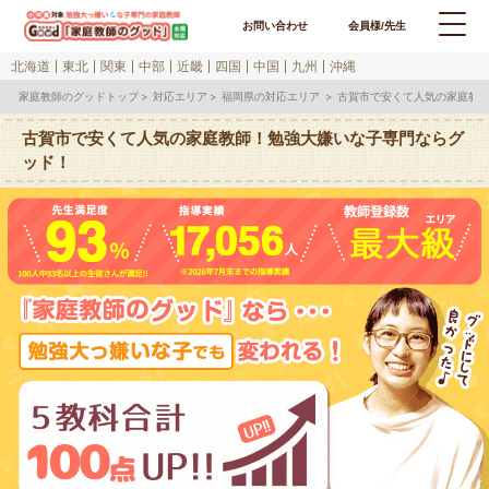
お問い合わせ
会員様/先生
北海道
東北
関東
中部
近畿
四国
中国
九州
沖縄
家庭教師のグッドトップ
対応エリア
福岡県の対応エリア
古賀市で安くて人気の家庭教
古賀市で安くて人気の家庭教師！勉強大嫌いな子専門ならグ
ッド！