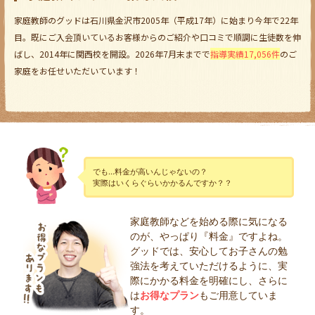
家庭教師のグッドは石川県金沢市2005年（平成17年）に始まり今年で22年
目。既にご入会頂いているお客様からのご紹介や口コミで順調に生徒数を伸
ばし、2014年に関西校を開設。2026年7月末までで
指導実績17,056件
のご
家庭をお任せいただいています！
でも…料金が高いんじゃないの？
実際はいくらぐらいかかるんですか？？
家庭教師などを始める際に気になる
のが、やっぱり『料金』ですよね。
グッドでは、安心してお子さんの勉
強法を考えていただけるように、実
際にかかる料金を明確にし、さらに
は
お得なプラン
もご用意していま
す。