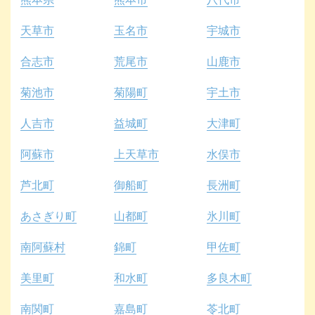
天草市
玉名市
宇城市
合志市
荒尾市
山鹿市
菊池市
菊陽町
宇土市
人吉市
益城町
大津町
阿蘇市
上天草市
水俣市
芦北町
御船町
長洲町
あさぎり町
山都町
氷川町
南阿蘇村
錦町
甲佐町
美里町
和水町
多良木町
南関町
嘉島町
苓北町