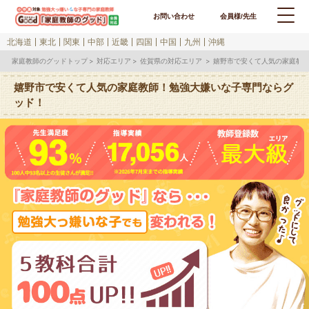
お問い合わせ
会員様/先生
北海道
東北
関東
中部
近畿
四国
中国
九州
沖縄
家庭教師のグッドトップ
対応エリア
佐賀県の対応エリア
嬉野市で安くて人気の家庭教
嬉野市で安くて人気の家庭教師！勉強大嫌いな子専門ならグ
ッド！