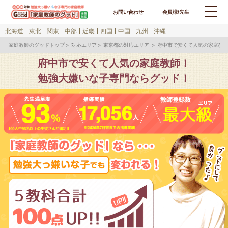
お問い合わせ
会員様/先生
北海道
東北
関東
中部
近畿
四国
中国
九州
沖縄
家庭教師のグッドトップ
対応エリア
東京都の対応エリア
府中市で安くて人気の家庭教
府中市で安くて人気の家庭教師！
勉強大嫌いな子専門ならグッド！