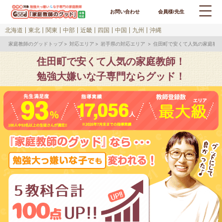
お問い合わせ
会員様/先生
北海道
東北
関東
中部
近畿
四国
中国
九州
沖縄
家庭教師のグッドトップ
対応エリア
岩手県の対応エリア
住田町で安くて人気の家庭教
住田町で安くて人気の家庭教師！
勉強大嫌いな子専門ならグッド！