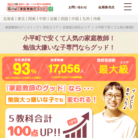
お問い合わせ
会員様/先生
北海道
東北
関東
中部
近畿
四国
中国
九州
沖縄
家庭教師のグッドトップ
対応エリア
北海道の対応エリア
小平町で安くて人気の家庭教
小平町で安くて人気の家庭教師！
勉強大嫌いな子専門ならグッド！