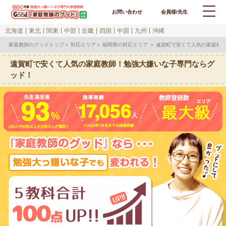
お問い合わせ
会員様/先生
北海道
東北
関東
中部
近畿
四国
中国
九州
沖縄
家庭教師のグッドトップ
対応エリア
福岡県の対応エリア
遠賀町で安くて人気の家庭教
遠賀町で安くて人気の家庭教師！勉強大嫌いな子専門ならグ
ッド！