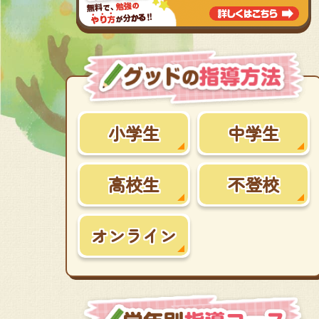
小学生
中学生
高校生
不登校
オンライン