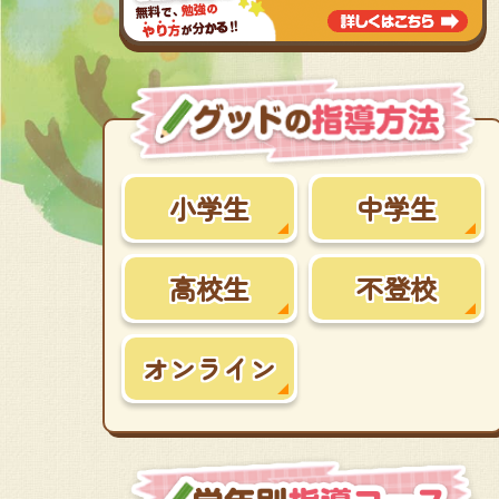
小学生
中学生
高校生
不登校
オンライン