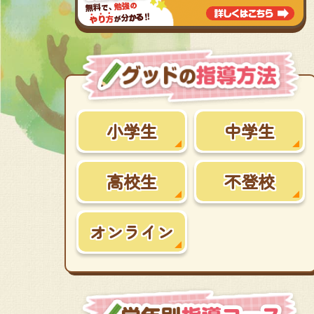
小学生
中学生
高校生
不登校
オンライン